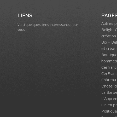
LIENS
PAGE
Autres p
Voici quelques liens intéressants pour
Belight 
vous !
création 
Bio – Be
et créati
Boutiqu
hommes 
Cerfranc
CerFran
Château 
L’hôtel 
La Barb
L’Appren
On en pa
Politique