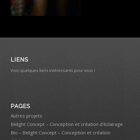
LIENS
Voici quelques liens intéressants pour vous !
PAGES
Autres projets
Belight Concept – Conception et création d’éclairage
Bio – Belight Concept – Conception et création