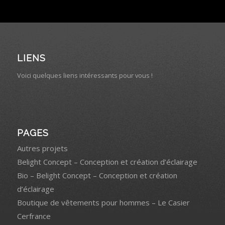
LIENS
Voici quelques liens intéressants pour vous !
PAGES
Autres projets
Belight Concept – Conception et création d’éclairage
Bio – Belight Concept – Conception et création
d’éclairage
Boutique de vêtements pour hommes – Le Casier
Cerfrance