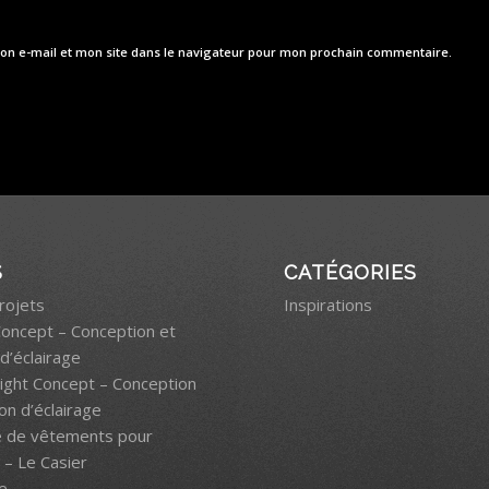
on e-mail et mon site dans le navigateur pour mon prochain commentaire.
S
CATÉGORIES
rojets
Inspirations
Concept – Conception et
d’éclairage
light Concept – Conception
on d’éclairage
e de vêtements pour
– Le Casier
e