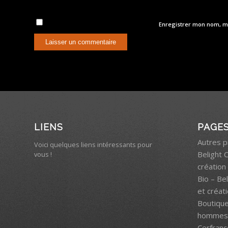
Enregistrer mon nom, m
LIENS
PAGE
Autres p
Voici quelques liens intéressants pour
Belight 
vous !
création 
Bio – Be
et créati
Boutiqu
hommes 
Cerfranc