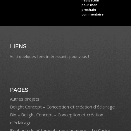
navigateur
pour mon
prochain
commentaire.
LIENS
Voici quelques liens intéressants pour vous !
PAGES
Autres projets
Belight Concept – Conception et création d’éclairage
Bio – Belight Concept – Conception et création
d’éclairage
Boutique de vêtements pour hommes – Le Casier