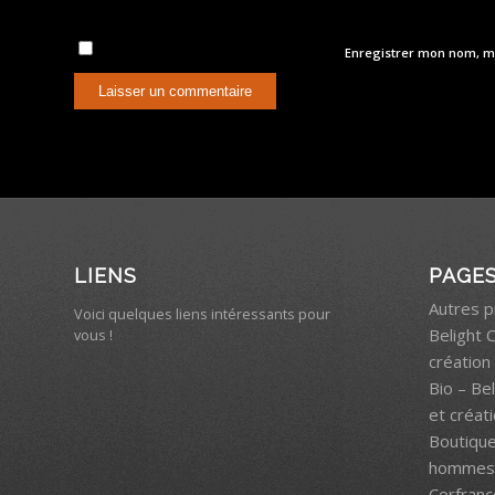
Enregistrer mon nom, m
LIENS
PAGE
Autres p
Voici quelques liens intéressants pour
Belight 
vous !
création 
Bio – Be
et créati
Boutiqu
hommes 
Cerfranc