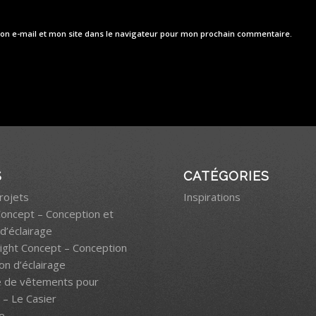
on e-mail et mon site dans le navigateur pour mon prochain commentaire.
S
CATÉGORIES
rojets
Inspirations
Concept – Conception et
d’éclairage
light Concept – Conception
on d’éclairage
e de vêtements pour
– Le Casier
e