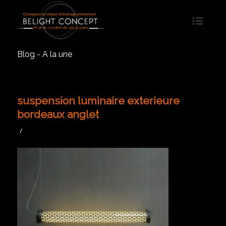
Blog - A la une
suspension luminaire exterieure
bordeaux anglet
/